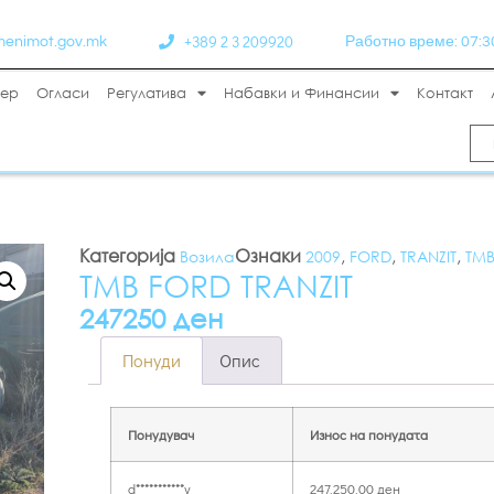
+389 2 3 209920
menimot.gov.mk
Работно време: 07:30 
тер
Огласи
Регулатива
Набавки и Финансии
Контакт
Категорија
Ознаки
,
,
,
Возила
2009
FORD
TRANZIT
ТМ
ТМВ FORD TRANZIT
247250 ден
Понуди
Опис
Понудувач
Износ на понудата
d***********v
247.250,00
ден