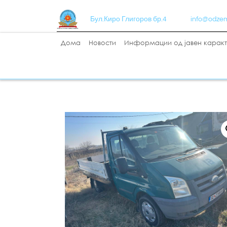
Бул.Киро Глигоров бр.4
info@odze
Дома
Новости
Информации од јавен карак