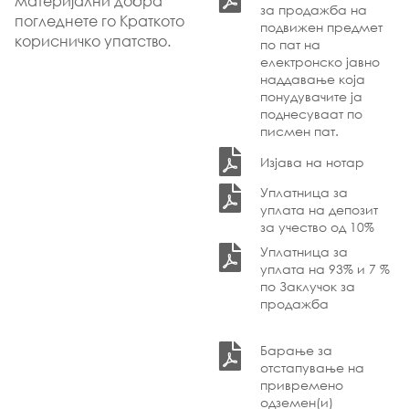
материјални добра
за продажба на
погледнете го Краткото
подвижен предмет
корисничко упатство.
по пат на
електронско јавно
наддавање која
понудувачите ја
поднесуваат по
писмен пат.
Изјава на нотар
Уплатница за
уплата на депозит
за учество од 10%
Уплатница за
уплата на 93% и 7 %
по Заклучок за
продажба
Барање за
отстапување на
привремено
одземен(и)