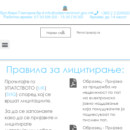
+389 2 3 209920
Бул.Киро Глигоров бр.4
info@odzemenimot.gov.mk
Работно време: 07:30 (08:30) - 15:30 (16:30)
Архива: до 14 часот
Регистрирај се
Најави се
Правила за лицитирање:
Прочитајте го
Образец - Пријава
за продажба на
УПАТСТВОТО (
МК
)
недвижност по пат
(
SHQ
) според кој се
на електронско
вршат лицитациите.
јавно наддавање
која понудувачите ја
За да се запознаете
поднесуваат по
како да се пријавите и
писмен пат.
лицитирате
Образец - Пријава