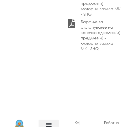
предмет(и) -
моторни возила МК
- SHQ
Барање за
отстапување на
конечно одземен(и)
предмет(и) -
моторни возила -
МК - SHQ
Кеј
Работно