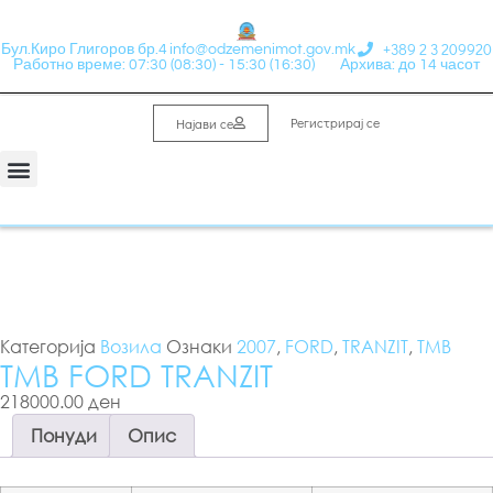
+389 2 3 209920
Бул.Киро Глигоров бр.4
info@odzemenimot.gov.mk
Работно време: 07:30 (08:30) - 15:30 (16:30)
Архива: до 14 часот
Регистрирај се
Најави се
Категорија
Возила
Ознаки
2007
,
FORD
,
TRANZIT
,
ТМВ
ТМВ FORD TRANZIT
218000.00 ден
Понуди
Опис