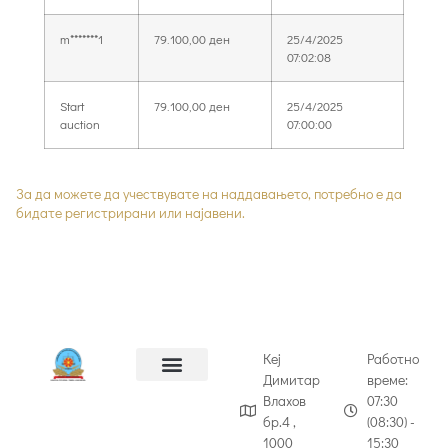
m*******1
79.100,00
ден
25/4/2025
07:02:08
Start
79.100,00
ден
25/4/2025
auction
07:00:00
За да можете да учествувате на наддавањето, потребно е да
бидате регистрирани или најавени.
Кеј
Работно
Димитар
време:
Влахов
07:30
бр.4 ,
(08:30) -
1000
15:30