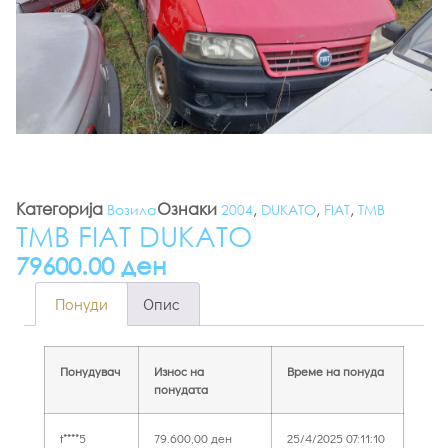
Категорија
Ознаки
,
,
,
Возила
2004
DUKATO
FIAT
ТМВ
ТМВ FIAT DUKATO
79600.00 ден
Понуди
Опис
Понудувач
Износ на
Време на понуда
понудата
t****5
79.600,00
ден
25/4/2025 07:11:10