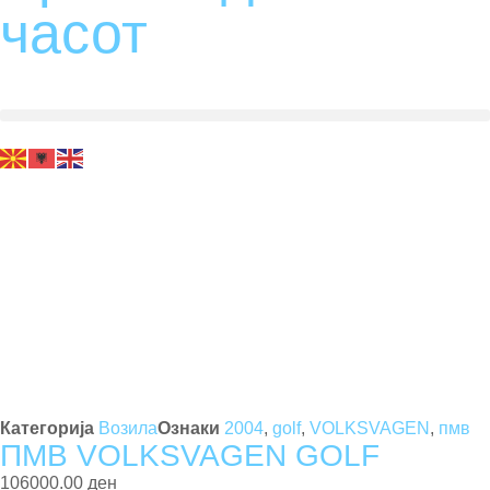
часот
Најави се
Регистрирај се
Категорија
Возила
Ознаки
2004
,
golf
,
VOLKSVAGEN
,
пмв
ПМВ VOLKSVAGEN GOLF
106000.00 ден