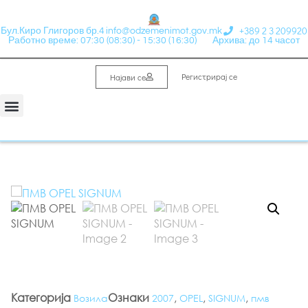
+389 2 3 209920
Бул.Киро Глигоров бр.4
info@odzemenimot.gov.mk
Работно време: 07:30 (08:30) - 15:30 (16:30)
Архива: до 14 часот
Регистрирај се
Најави се
Категорија
Ознаки
,
,
,
Возила
2007
OPEL
SIGNUM
пмв