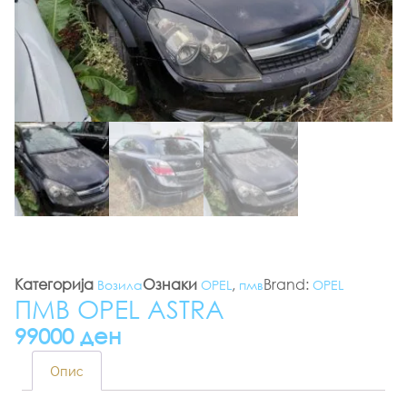
Категорија
Ознаки
,
Brand:
Возила
OPEL
пмв
OPEL
ПМВ OPEL ASTRA
99000 ден
Опис