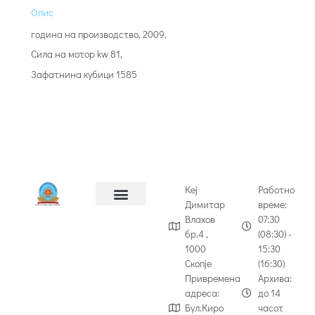
Опис
година на производство, 2009,
Сила на мотор kw 81,
Зафатнина кубици 1585
Кеј
Работно
Димитар
време:
Влахов
07:30
бр.4 ,
(08:30) -
1000
15:30
Скопје
(16:30)
Привремена
Архива:
адреса:
до 14
Бул.Киро
часот