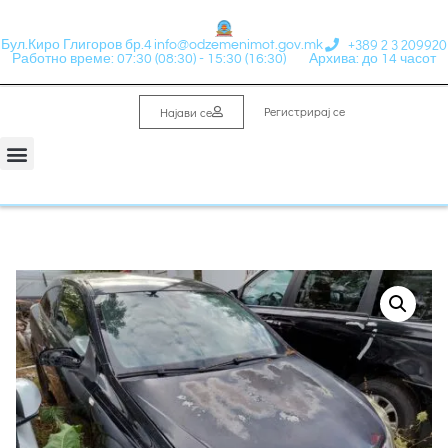
+389 2 3 209920
Бул.Киро Глигоров бр.4
info@odzemenimot.gov.mk
Работно време: 07:30 (08:30) - 15:30 (16:30)
Архива: до 14 часот
Регистрирај се
Најави се