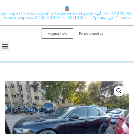
+389 2 3 209920
Бул.Киро Глигоров бр.4
info@odzemenimot.gov.mk
Работно време: 07:30 (08:30) - 15:30 (16:30)
Архива: до 14 часот
Регистрирај се
Најави се