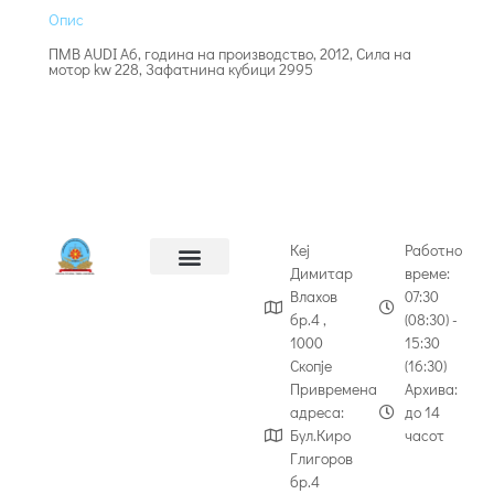
Опис
ПМВ AUDI A6, година на производство, 2012, Сила на
мотор kw 228, Зафатнина кубици 2995
Кеј
Работно
Димитар
време:
Влахов
07:30
бр.4 ,
(08:30) -
1000
15:30
Скопје
(16:30)
Привремена
Архива:
адреса:
до 14
Бул.Киро
часот
Глигоров
бр.4