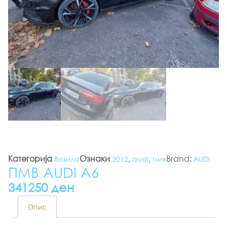
Категорија
Ознаки
,
,
Brand:
Возила
2012
audi
пмв
AUDI
ПМВ AUDI A6
341250 ден
Опис