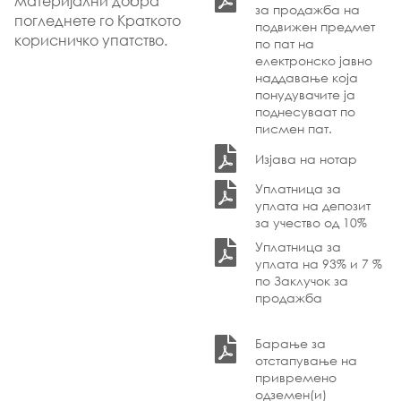
материјални добра
за продажба на
погледнете го Краткото
подвижен предмет
корисничко упатство.
по пат на
електронско јавно
наддавање која
понудувачите ја
поднесуваат по
писмен пат.
Изјава на нотар
Уплатница за
уплата на депозит
за учество од 10%
Уплатница за
уплата на 93% и 7 %
по Заклучок за
продажба
Барање за
отстапување на
привремено
одземен(и)