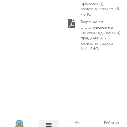
предмет(и) -
моторни возила МК
- SHQ
Барање за
отстапување на
конечно одземен(и)
предмет(и) -
моторни возила -
МК - SHQ
Кеј
Работно