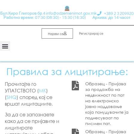
+389 2 3 209920
Бул.Киро Глигоров бр.4
info@odzemenimot.gov.mk
Работно време: 07:30 (08:30) - 15:30 (16:30)
Архива: до 14 часот
Регистрирај се
Најави се
Правила за лицитирање:
Прочитајте го
Образец - Пријава
за продажба на
УПАТСТВОТО (
МК
)
недвижност по пат
(
SHQ
) според кој се
на електронско
вршат лицитациите.
јавно наддавање
која понудувачите ја
За да се запознаете
поднесуваат по
како да се пријавите и
писмен пат.
лицитирате
Образец - Пријава