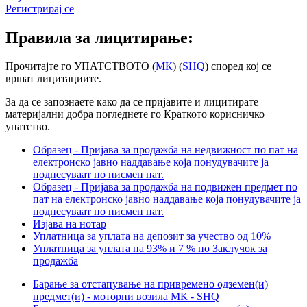
Регистрирај се
Правила за лицитирање:
Прочитајте го УПАТСТВОТО (
МК
) (
SHQ
) според кој се
вршат лицитациите.
За да се запознаете како да се пријавите и лицитирате
материјални добра погледнете го Краткото корисничко
упатство.
Образец - Пријава за продажба на недвижност по пат на
електронско јавно наддавање која понудувачите ја
поднесуваат по писмен пат.
Образец - Пријава за продажба на подвижен предмет по
пат на електронско јавно наддавање која понудувачите ја
поднесуваат по писмен пат.
Изјава на нотар
Уплатница за уплата на депозит за учество од 10%
Уплатница за уплата на 93% и 7 % по Заклучок за
продажба
Барање за отстапување на привремено одземен(и)
предмет(и) - моторни возила МК - SHQ