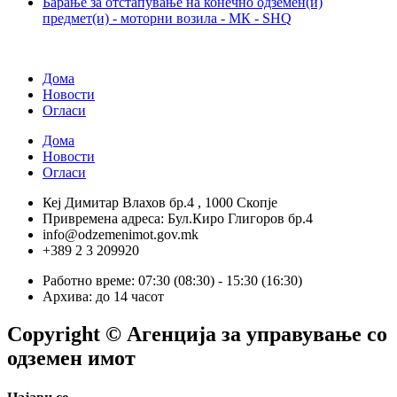
Барање за отстапување на конечно одземен(и)
предмет(и) - моторни возила - МК - SHQ
Дома
Новости
Огласи
Дома
Новости
Огласи
Кеј Димитар Влахов бр.4 , 1000 Скопје
Привремена адреса: Бул.Киро Глигоров бр.4
info@odzemenimot.gov.mk
+389 2 3 209920
Работно време: 07:30 (08:30) - 15:30 (16:30)
Архива: до 14 часот
Copyright © Агенција за управување со
одземен имот