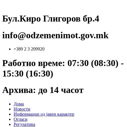
Skip
to
content
Бул.Киро Глигоров бр.4
info@odzemenimot.gov.mk
+389 2 3 209920
Работно време: 07:30 (08:30) -
15:30 (16:30)
Архива: до 14 часот
Дома
Новости
Информации од јавен карактер
Огласи
Регулатива