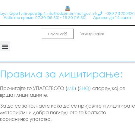
+389 2 3 209920
Бул.Киро Глигоров бр.4
info@odzemenimot.gov.mk
Работно време: 07:30 (08:30) - 15:30 (16:30)
Архива: до 14 часот
Регистрирај се
Најави се
Правила за лицитирање:
Прочитајте го УПАТСТВОТО (
МК
) (
SHQ
) според кој се
вршат лицитациите.
За да се запознаете како да се пријавите и лицитирате
материјални добра погледнете го Краткото
корисничко упатство.