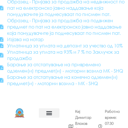
Образец - Пријава за продажба на недвижност по
пат на електронско јавно наддавање која
понудувачите ја поднесуваат по писмен пат.
Образец - Пријава за продажба на подвижен
предмет по пат на електронско јавно наддавање
која понудувачите ја поднесуваат по писмен пат.
Изјава на нотар
Уплатница за уплата на депозит за учество од 10%
Уплатница за уплата на 93% и 7 % по Заклучок за
продажба
Барање за отстапување на привремено
одземен(и) предмет(и) - моторни возила МК - SHQ
Барање за отстапување на конечно одземен(и)
предмет(и) - моторни возила - МК - SHQ
Кеј
Работно
Димитар
време:
Влахов
07:30