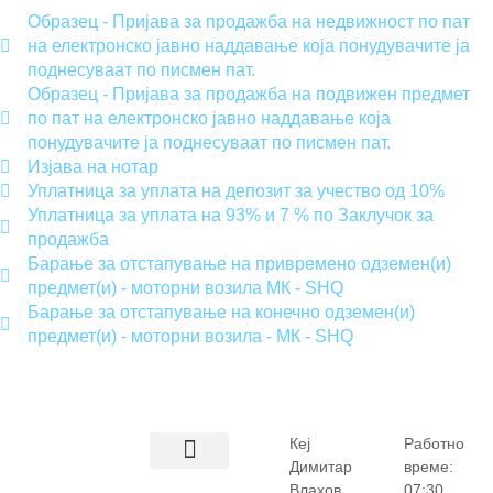
Образец - Пријава за продажба на недвижност по пат
на електронско јавно наддавање која понудувачите ја
поднесуваат по писмен пат.
Образец - Пријава за продажба на подвижен предмет
по пат на електронско јавно наддавање која
понудувачите ја поднесуваат по писмен пат.
Изјава на нотар
Уплатница за уплата на депозит за учество од 10%
Уплатница за уплата на 93% и 7 % по Заклучок за
продажба
Барање за отстапување на привремено одземен(и)
предмет(и) - моторни возила МК - SHQ
Барање за отстапување на конечно одземен(и)
предмет(и) - моторни возила - МК - SHQ
Кеј
Работно
Димитар
време:
Влахов
07:30