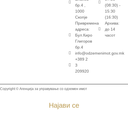
бр.4 ,
(08:30) -
1000
15:30
Скопје
(16:30)
Привремена
Архива:
адреса:
до 14
Бул.Киро
часот
Глигоров
бр.4
info@odzemenimot.gov.mk
+389 2
3
209920
Copyright © Агенција за управување со одземен имот
Најави се