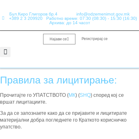
Бул.Киро Глигоров бр.4
info@odzemenimot.gov.mk
+389 2 3 209920
Работно време: 07:30 (08:30) - 15:30 (16:30)
Архива: до 14 часот
Регистрирај се
Најави се
Информации од јавен карактер
Набавки и Финансии
Правила за лицитирање:
Прочитајте го УПАТСТВОТО (
МК
) (
SHQ
) според кој се
вршат лицитациите.
За да се запознаете како да се пријавите и лицитирате
материјални добра погледнете го Краткото корисничко
упатство.