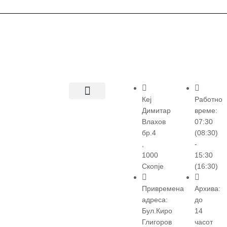
Кеј
Работно
Димитар
време:
Влахов
07:30
бр.4
(08:30)
,
-
1000
15:30
Скопје
(16:30)
Привремена
Архива:
адреса:
до
Бул.Киро
14
Глигоров
часот