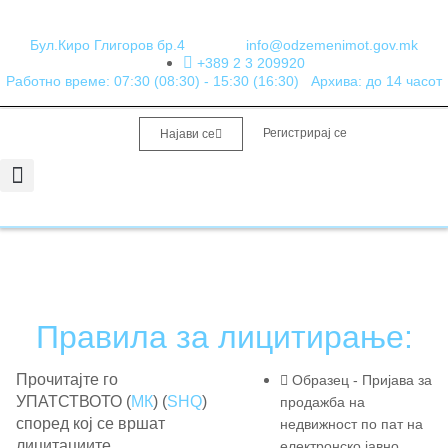
Бул.Киро Глигоров бр.4
info@odzemenimot.gov.mk
+389 2 3 209920
Работно време: 07:30 (08:30) - 15:30 (16:30)
Архива: до 14 часот
Регистрирај се
Најави се
Информации од јавен карактер
Набавки и Финансии
Правила за лицитирање:
Прочитајте го
Образец - Пријава за
УПАТСТВОТО (
МК
) (
SHQ
)
продажба на
според кој се вршат
недвижност по пат на
лицитациите.
електронско јавно