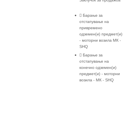
Заклучок за продажба
Барање за
отстапување на
привремено
одземен(и) предмет(и)
- моторни возила МК -
SHQ
Барање за
отстапување на
конечно одземен(и)
предмет(и) - моторни
возила - МК - SHQ