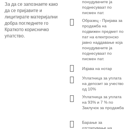
понудувачите ја
За да се запознаете како
поднесуваат по
да се пријавите и
писмен пат.
лицитирате материјални
Образец - Пријава за
добра погледнете го
продажба на
Краткото корисничко
подвижен предмет по
упатство.
пат на електронско
јавно наддавање која
понудувачите ја
поднесуваат по
писмен пат.
Изјава на нотар
Уплатница за уплата
на депозит за учество
од 10%
Уплатница за уплата
на 93% и 7 % по
Заклучок за продажба
Барање за
отстапување на