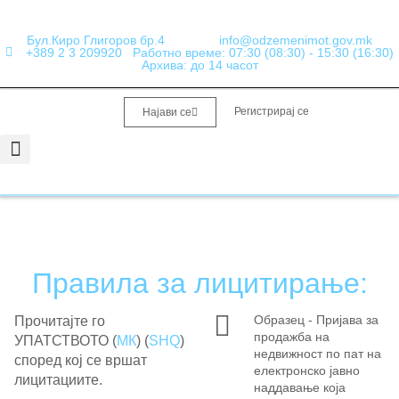
Бул.Киро Глигоров бр.4
info@odzemenimot.gov.mk
+389 2 3 209920
Работно време: 07:30 (08:30) - 15:30 (16:30)
Архива: до 14 часот
Регистрирај се
Најави се
Информации од јавен карактер
Набавки и Финансии
Правила за лицитирање:
Образец - Пријава за
Прочитајте го
продажба на
УПАТСТВОТО (
МК
) (
SHQ
)
недвижност по пат на
според кој се вршат
електронско јавно
лицитациите.
наддавање која