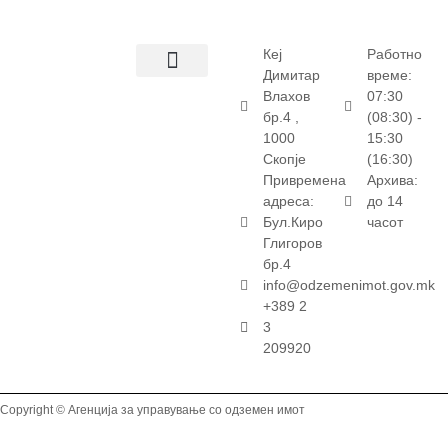
Кеј
Работно
Димитар
време:
Влахов
07:30
бр.4 ,
(08:30) -
1000
15:30
Скопје
(16:30)
Привремена
Архива:
адреса:
до 14
Бул.Киро
часот
Глигоров
бр.4
info@odzemenimot.gov.mk
+389 2
3
209920
Copyright © Агенција за управување со одземен имот