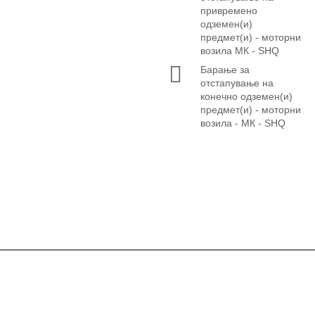
привремено
одземен(и)
предмет(и) - моторни
возила МК - SHQ
Барање за
отстапување на
конечно одземен(и)
предмет(и) - моторни
возила - МК - SHQ