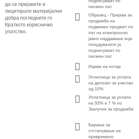
поднесуваат по
да се пријавите и
писмен пат.
лицитирате материјални
Образец - Пријава за
добра погледнете го
продажба на
Краткото корисничко
подвижен предмет по
упатство.
пат на електронско
јавно наддавање која
понудувачите ја
поднесуваат по
писмен пат.
Изјава на нотар
Уплатница за уплата
на депозит за учество
од 10%
Уплатница за уплата
на 93% и 7 % по
Заклучок за продажба
Барање за
отстапување на
привремено