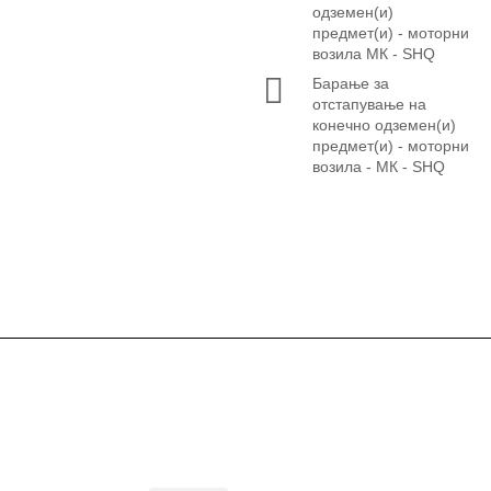
одземен(и)
предмет(и) - моторни
возила МК - SHQ
Барање за
отстапување на
конечно одземен(и)
предмет(и) - моторни
возила - МК - SHQ