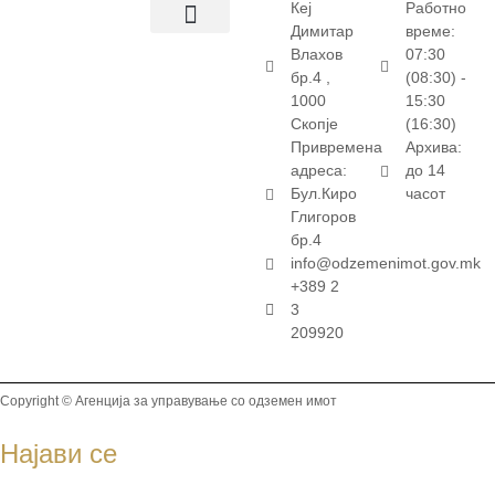
Кеј
Работно
Димитар
време:
Влахов
07:30
бр.4 ,
(08:30) -
1000
15:30
Скопје
(16:30)
Привремена
Архива:
адреса:
до 14
Бул.Киро
часот
Глигоров
бр.4
info@odzemenimot.gov.mk
+389 2
3
209920
Copyright © Агенција за управување со одземен имот
Најави се