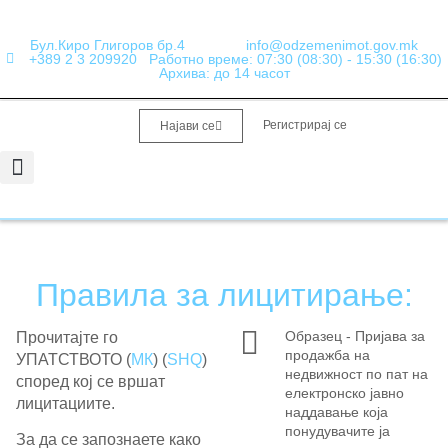
Бул.Киро Глигоров бр.4
info@odzemenimot.gov.mk
+389 2 3 209920
Работно време: 07:30 (08:30) - 15:30 (16:30)
Архива: до 14 часот
Регистрирај се
Најави се
Информации од јавен карактер
Набавки и Финансии
Правила за лицитирање:
Образец - Пријава за
Прочитајте го
продажба на
УПАТСТВОТО (
МК
) (
SHQ
)
недвижност по пат на
според кој се вршат
електронско јавно
лицитациите.
наддавање која
понудувачите ја
За да се запознаете како