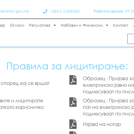
+389 2 3 209920
menimot.gov.mk
Работно време: 07:30 
тер
Огласи
Регулатива
Набавки и Финансии
Контакт
Правила за лицитирање:
Образец - Пријава з
) според кој се вршат
електронско јавно н
поднесуваат по писм
Образец - Пријава 
авите и лицитирате
пат на електронско ј
аткото корисничко
поднесуваат по писм
Изјава на нотар