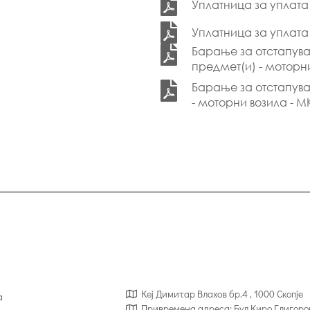
Уплатница за уплата 
Уплатница за уплата
Барање за отстапув
предмет(и) - моторн
Барање за отстапува
- моторни возила - М
Кеј Димитар Влахов бр.4 , 1000 Скопје
а
Привремена адреса: Бул.Киро Глигоро