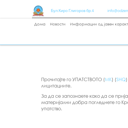
Бул.Киро Глигоров бр.4
info@odze
Дома
Новости
Информации од јавен карак
Прочитајте го УПАТСТВОТО (
МК
) (
SHQ
лицитациите.
За да се запознаете како да се приј
материјални добра погледнете го Кр
упатство.