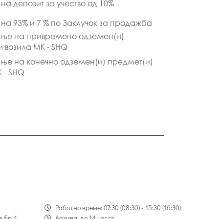
на депозит за учество од 10%
 на 93% и 7 % по Заклучок за продажба
ање на привремено одземен(и)
и возила МК - SHQ
ње на конечно одземен(и) предмет(и)
К - SHQ
Работно време: 07:30 (08:30) - 15:30 (16:30)
в бр.4
Архива: до 14 часот