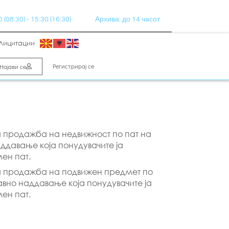
(08:30) - 15:30 (16:30)
Архива: до 14 часот
Лицитации
Регистрирај се
Најави се
а продажба на недвижност по пат на
аддавање која понудувачите ја
ен пат.
за продажба на подвижен предмет по
авно наддавање која понудувачите ја
ен пат.