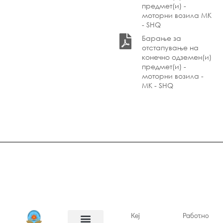
предмет(и) -
моторни возила МК
- SHQ
Барање за
отстапување на
конечно одземен(и)
предмет(и) -
моторни возила -
МК - SHQ
Кеј
Работно