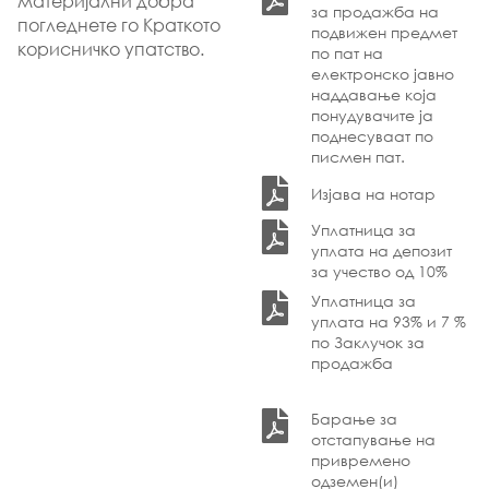
материјални добра
за продажба на
погледнете го Краткото
подвижен предмет
корисничко упатство.
по пат на
електронско јавно
наддавање која
понудувачите ја
поднесуваат по
писмен пат.
Изјава на нотар
Уплатница за
уплата на депозит
за учество од 10%
Уплатница за
уплата на 93% и 7 %
по Заклучок за
продажба
Барање за
отстапување на
привремено
одземен(и)