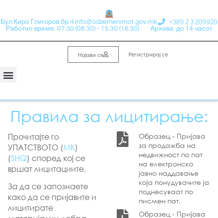
+389 2 3 209920
Бул.Киро Глигоров бр.4
info@odzemenimot.gov.mk
Работно време: 07:30 (08:30) - 15:30 (16:30)
Архива: до 14 часот
Регистрирај се
Најави се
Правила за лицитирање:
Прочитајте го
Образец - Пријава
за продажба на
УПАТСТВОТО (
МК
)
недвижност по пат
(
SHQ
) според кој се
на електронско
вршат лицитациите.
јавно наддавање
која понудувачите ја
За да се запознаете
поднесуваат по
како да се пријавите и
писмен пат.
лицитирате
Образец - Пријава