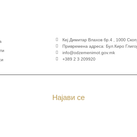
Кеј Димитар Влахов бр.4 , 1000 Скоп
а
Привремена адреса: Бул.Киро Глиго
ти
info@odzemenimot.gov.mk
+389 2 3 209920
си
Најави се