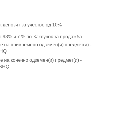
а депозит за учество од 10%
а 93% и 7 % по Заклучок за продажба
 на привремено одземен(и) предмет(и) -
SHQ
 на конечно одземен(и) предмет(и) -
 SHQ