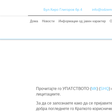
Бул.Киро Глигоров бр.4
info@odzem
Дома
Новости
Информации од јавен карактер
О
Прочитајте го УПАТСТВОТО (
МК
) (
SHQ
)
лицитациите.
За да се запознаете како да се пријави
добра погледнете го Краткото корисничк