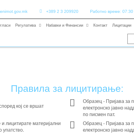
enimot.gov.mk
+389 2 3 209920
Работно време: 07:30 (
гласи
Регулатива
Набавки и Финансии
Контакт
Лицитации
Правила за лицитирање:
Образец - Пријава за 
 според кој се вршат
електронско јавно над
по писмен пат.
Образец - Пријава за 
те и лицитирате материјални
електронско јавно над
о упатство.