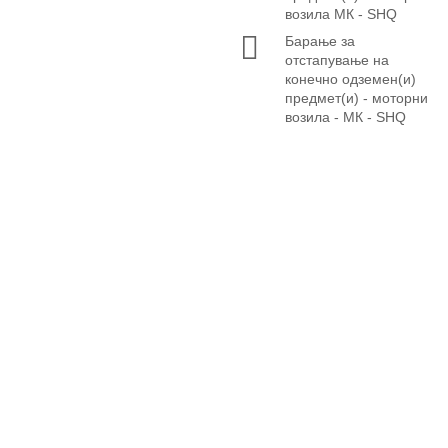
возила МК - SHQ
Барање за
отстапување на
конечно одземен(и)
предмет(и) - моторни
возила - МК - SHQ