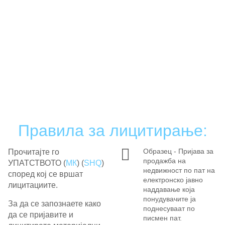
Правила за лицитирање:
Образец - Пријава за
Прочитајте го
продажба на
УПАТСТВОТО (
МК
) (
SHQ
)
недвижност по пат на
според кој се вршат
електронско јавно
лицитациите.
наддавање која
понудувачите ја
За да се запознаете како
поднесуваат по
да се пријавите и
писмен пат.