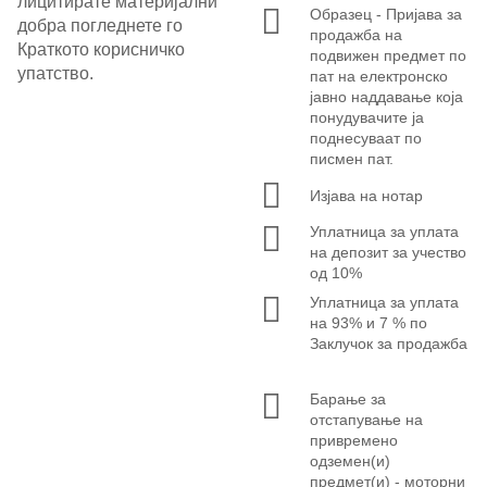
лицитирате материјални
Образец - Пријава за
добра погледнете го
продажба на
Краткото корисничко
подвижен предмет по
упатство.
пат на електронско
јавно наддавање која
понудувачите ја
поднесуваат по
писмен пат.
Изјава на нотар
Уплатница за уплата
на депозит за учество
од 10%
Уплатница за уплата
на 93% и 7 % по
Заклучок за продажба
Барање за
отстапување на
привремено
одземен(и)
предмет(и) - моторни