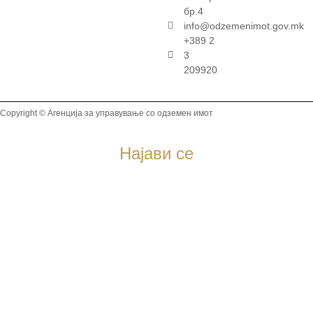
бр.4
info@odzemenimot.gov.mk
+389 2
3
209920
Copyright © Агенција за управување со одземен имот
Најави се
Регистрација на нов корисник
Физичко лице
Правно лице