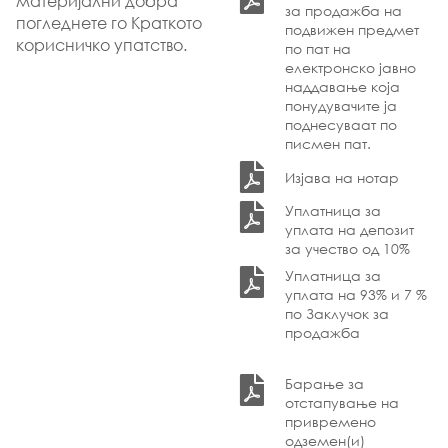
материјални добра
за продажба на
погледнете го Краткото
подвижен предмет
корисничко упатство.
по пат на
електронско јавно
наддавање која
понудувачите ја
поднесуваат по
писмен пат.
Изјава на нотар
Уплатница за
уплата на депозит
за учество од 10%
Уплатница за
уплата на 93% и 7 %
по Заклучок за
продажба
Барање за
отстапување на
привремено
одземен(и)