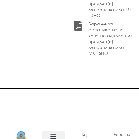
предмет(и) -
моторни возила МК
- SHQ
Барање за
отстапување на
конечно одземен(и)
предмет(и) -
моторни возила -
МК - SHQ
Кеј
Работно