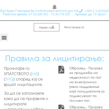
+389 2 3 209920
Бул.Киро Глигоров бр.4
info@odzemenimot.gov.mk
Работно време: 07:30 (08:30) - 15:30 (16:30)
Архива: до 14 часот
Регистрирај се
Најави се
Правила за лицитирање:
Прочитајте го
Образец - Пријава
за продажба на
УПАТСТВОТО (
МК
)
недвижност по пат
(
SHQ
) според кој се
на електронско
вршат лицитациите.
јавно наддавање
која понудувачите ја
За да се запознаете
поднесуваат по
како да се пријавите и
писмен пат.
лицитирате
Образец - Пријава