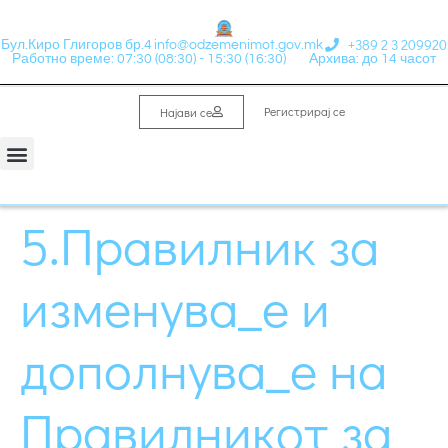
+389 2 3 209920
Бул.Киро Глигоров бр.4
info@odzemenimot.gov.mk
Работно време: 07:30 (08:30) - 15:30 (16:30)
Архива: до 14 часот
Регистрирај се
Најави се
5.Правилник за
изменува_е и
дополнува_е на
Правилникот за