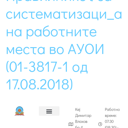
систематизаци_а
на работните
места во АУОИ
(01-3817-1 од
17.08.2018)
Кеј
Работно
Димитар
време:
Влахов
07:30
бр.4 ,
(08:30) -