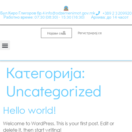
+389 2 3 209920
Бул.Киро Глигоров бр.4
info@odzemenimot.gov.mk
Работно време: 07:30 (08:30) - 15:30 (16:30)
Архива: до 14 часот
Регистрирај се
Најави се
Информации од јавен карактер
Набавки и Финансии
Категорија:
Uncategorized
Hello world!
Welcome to WordPress. This is your first post. Edit or
delete it, then start writing!