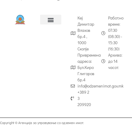
Кеј
Работно
Димитар
време:
Влахов
07:30
бр.4 ,
(08:30) -
1000
15:30
Скопје
(16:30)
Привремена
Архива:
адреса:
до 14
Бул.Киро
часот
Глигоров
бр.4
info@odzemenimot.gov.mk
+389 2
3
209920
Copyright © Агенција за управување со одземен имот