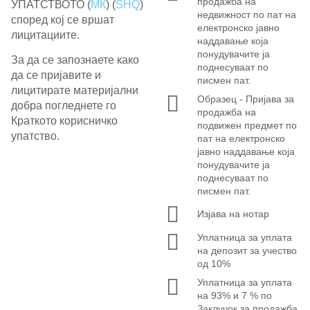
продажба на
УПАТСТВОТО (
МК
) (
SHQ
)
недвижност по пат на
според кој се вршат
електронско јавно
лицитациите.
наддавање која
понудувачите ја
За да се запознаете како
поднесуваат по
да се пријавите и
писмен пат.
лицитирате материјални
Образец - Пријава за
добра погледнете го
продажба на
Краткото корисничко
подвижен предмет по
упатство.
пат на електронско
јавно наддавање која
понудувачите ја
поднесуваат по
писмен пат.
Изјава на нотар
Уплатница за уплата
на депозит за учество
од 10%
Уплатница за уплата
на 93% и 7 % по
Заклучок за продажба