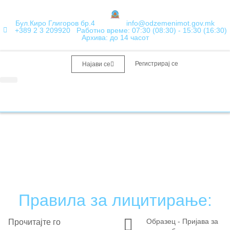
Бул.Киро Глигоров бр.4
info@odzemenimot.gov.mk
+389 2 3 209920
Работно време: 07:30 (08:30) - 15:30 (16:30)
Архива: до 14 часот
Регистрирај се
Најави се
Информации од јавен карактер
Набавки и Финансии
Правила за лицитирање:
Образец - Пријава за
Прочитајте го