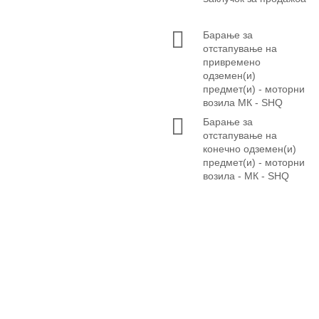
Барање за
отстапување на
привремено
одземен(и)
предмет(и) - моторни
возила МК - SHQ
Барање за
отстапување на
конечно одземен(и)
предмет(и) - моторни
возила - МК - SHQ