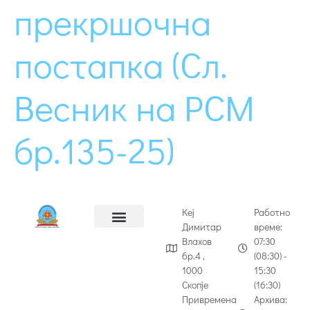
прекршочна
постапка (Сл.
Весник на РСМ
бр.135-25)
Кеј
Работно
Димитар
време:
Влахов
07:30
бр.4 ,
(08:30) -
1000
15:30
Скопје
(16:30)
Привремена
Архива: