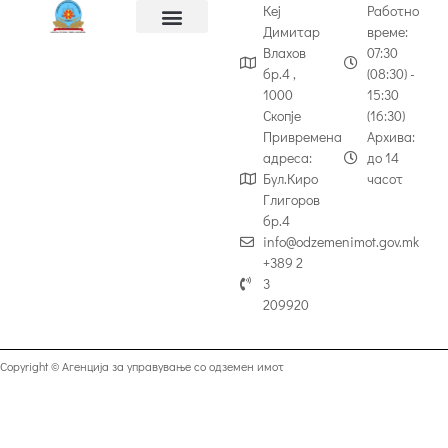
Кеј
Работно
Димитар
време:
Влахов
07:30
бр.4 ,
(08:30) -
1000
15:30
Скопје
(16:30)
Привремена
Архива:
адреса:
до 14
Бул.Киро
часот
Глигоров
бр.4
info@odzemenimot.gov.mk
+389 2
3
209920
Copyright © Агенција за управување со одземен имот