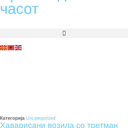
часот
Најави се
Регистрирај се
Категорија
Uncategorized
Хаварисани возила со третман