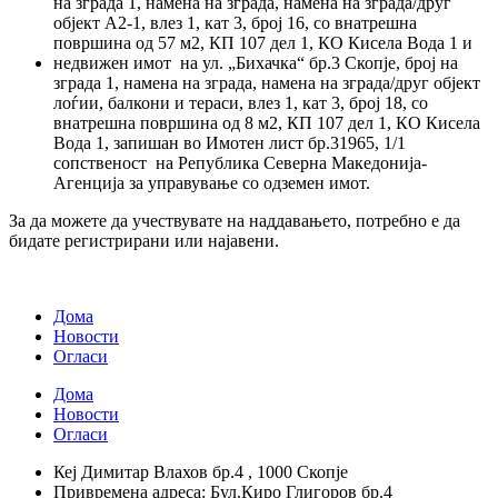
на зграда 1, намена на зграда, намена на зграда/друг
објект А2-1, влез 1, кат 3, број 16, со внатрешна
површина од 57 м2, КП 107 дел 1, КО Кисела Вода 1 и
недвижен имот на ул. „Бихачка“ бр.3 Скопје, број на
зграда 1, намена на зграда, намена на зграда/друг објект
лоѓии, балкони и тераси, влез 1, кат 3, број 18, со
внатрешна површина од 8 м2, КП 107 дел 1, КО Кисела
Вода 1, запишан во Имотен лист бр.31965, 1/1
сопственост на Република Северна Македонија-
Агенција за управување со одземен имот.
За да можете да учествувате на наддавањето, потребно е да
бидате регистрирани или најавени.
Дома
Новости
Огласи
Дома
Новости
Огласи
Кеј Димитар Влахов бр.4 , 1000 Скопје
Привремена адреса: Бул.Киро Глигоров бр.4