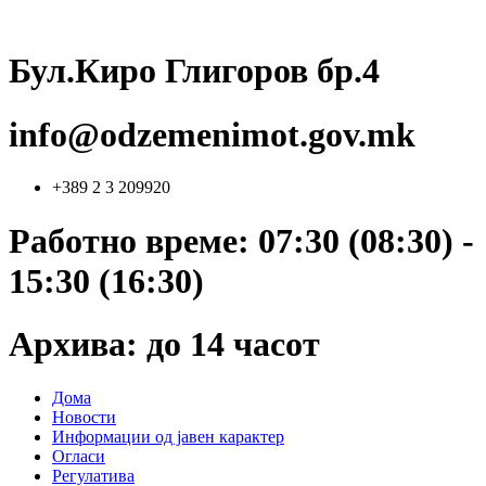
Skip
to
content
Бул.Киро Глигоров бр.4
info@odzemenimot.gov.mk
+389 2 3 209920
Работно време: 07:30 (08:30) -
15:30 (16:30)
Архива: до 14 часот
Дома
Новости
Информации од јавен карактер
Огласи
Регулатива