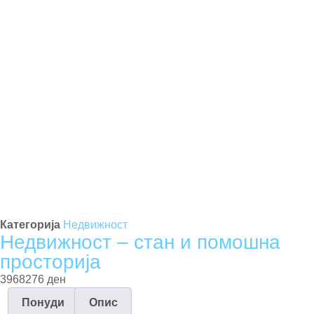
Најави се
Регистрирај се
Категорија
Недвижност
Недвижност – стан и помошна
просторија
3968276 ден
Понуди
Опис