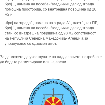
број 1, намена на посебен/заеднички дел од зграда
помошна просторија, со внатрешна површина од 28
м2 и
-број на зграда1, намена на зграда А1, влез 1, кат ПР,
број 1, намена на посебен/заеднички дел од зграда
стан, со внатрешна површина од 93 м2,сопственост
на Република Северна Македонија- Агенција за
управување со одземен имот.
За да можете да учествувате на наддавањето, потребно е
да бидате регистрирани или најавени.