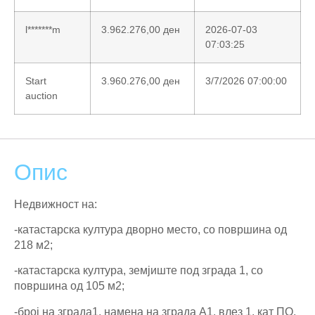
l*******m
3.962.276,00
ден
2026-07-03
07:03:25
Start
3.960.276,00
ден
3/7/2026 07:00:00
auction
Опис
Недвижност на:
-катастарска култура дворно место, со површина од
218 м2;
-катастарска култура, земјиште под зграда 1, со
површина од 105 м2;
-број на зграда1, намена на зграда А1, влез 1, кат ПО,