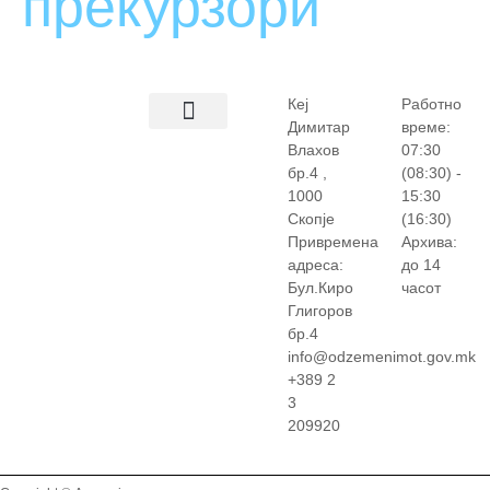
прекурзори
Кеј
Работно
Димитар
време:
Влахов
07:30
бр.4 ,
(08:30) -
1000
15:30
Скопје
(16:30)
Привремена
Архива:
адреса:
до 14
Бул.Киро
часот
Глигоров
бр.4
info@odzemenimot.gov.mk
+389 2
3
209920