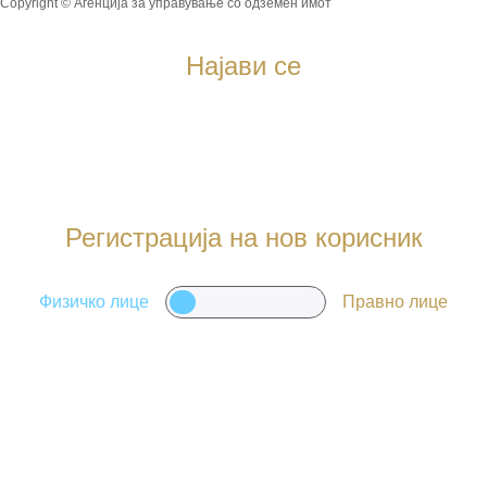
Copyright © Агенција за управување со одземен имот
Најави се
Регистрација на нов корисник
Физичко лице
Правно лице