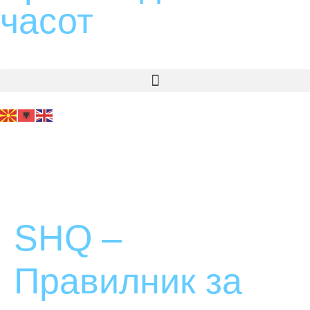
часот
Најави се
Регистрирај се
SHQ –
Правилник за