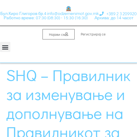
+389 2 3 209920
Бул.Киро Глигоров бр.4
info@odzemenimot.gov.mk
Работно време: 07:30 (08:30) - 15:30 (16:30)
Архива: до 14 часот
Регистрирај се
Најави се
SHQ – Правилник
за изменување и
дополнување на
Правилникот за