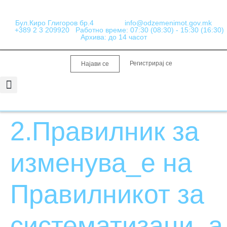
Бул.Киро Глигоров бр.4
info@odzemenimot.gov.mk
+389 2 3 209920
Работно време: 07:30 (08:30) - 15:30 (16:30)
Архива: до 14 часот
Регистрирај се
Најави се
Информации од јавен карактер
Набавки и Финансии
2.Правилник за
изменува_е на
Правилникот за
систематизаци_а