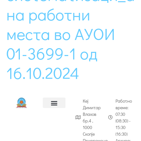
на работни
места во АУОИ
01-3699-1 од
16.10.2024
Кеј
Работно
Димитар
време:
Влахов
07:30
бр.4 ,
(08:30) -
1000
15:30
Скопје
(16:30)
Привремена
Архива: