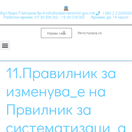
+389 2 3 209920
Бул.Киро Глигоров бр.4
info@odzemenimot.gov.mk
Работно време: 07:30 (08:30) - 15:30 (16:30)
Архива: до 14 часот
Регистрирај се
Најави се
11.Правилник за
изменува_е на
Првилник за
систематизаци_а