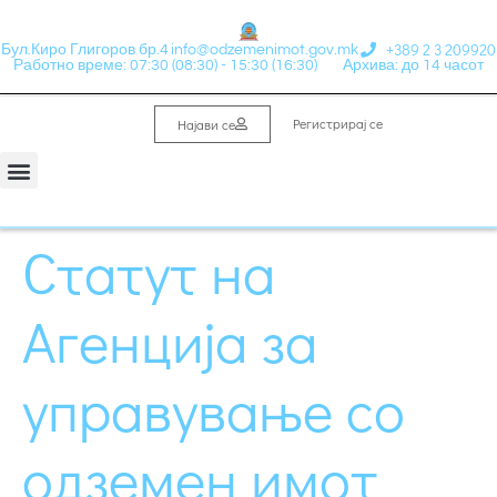
+389 2 3 209920
Бул.Киро Глигоров бр.4
info@odzemenimot.gov.mk
Работно време: 07:30 (08:30) - 15:30 (16:30)
Архива: до 14 часот
Регистрирај се
Најави се
Статут на
Агенција за
управување со
одземен имот