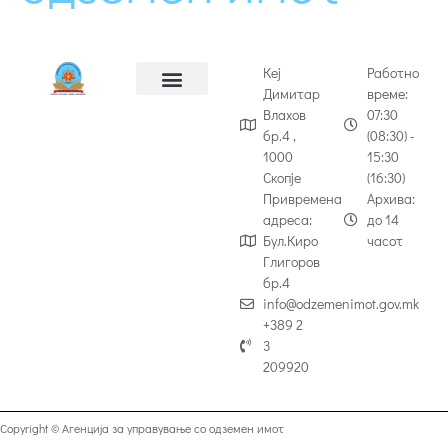
Кеј
Работно
Димитар
време:
Влахов
07:30
бр.4 ,
(08:30) -
1000
15:30
Скопје
(16:30)
Привремена
Архива:
адреса:
до 14
Бул.Киро
часот
Глигоров
бр.4
info@odzemenimot.gov.mk
+389 2
3
209920
Copyright © Агенција за управување со одземен имот