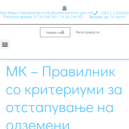
+389 2 3 209920
Бул.Киро Глигоров бр.4
info@odzemenimot.gov.mk
Работно време: 07:30 (08:30) - 15:30 (16:30)
Архива: до 14 часот
Регистрирај се
Најави се
МК – Правилник
со критериуми за
отстапување на
одземени