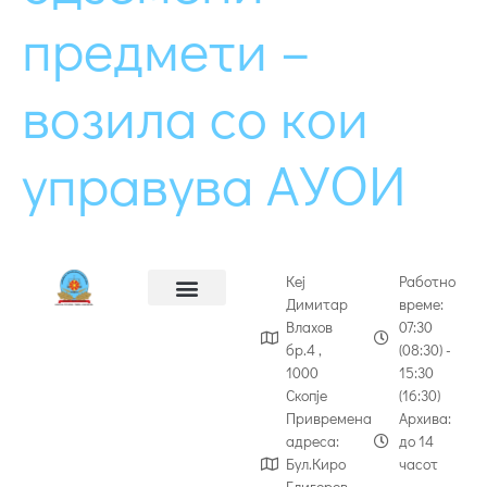
предмети –
возила со кои
управува АУОИ
Кеј
Работно
Димитар
време:
Влахов
07:30
бр.4 ,
(08:30) -
1000
15:30
Скопје
(16:30)
Привремена
Архива:
адреса:
до 14
Бул.Киро
часот
Глигоров