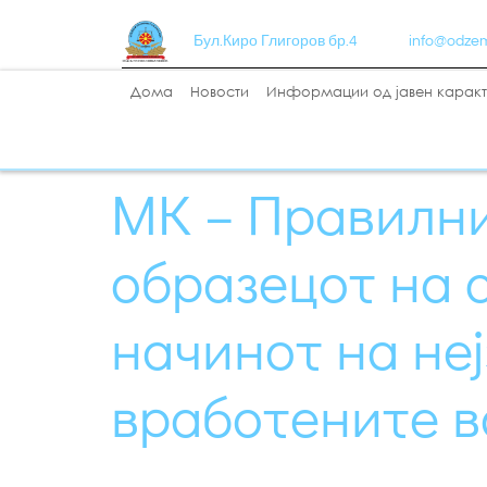
Бул.Киро Глигоров бр.4
info@odze
Дома
Новости
Информации од јавен карак
МК – Правилни
образецот на 
начинот на не
вработените в