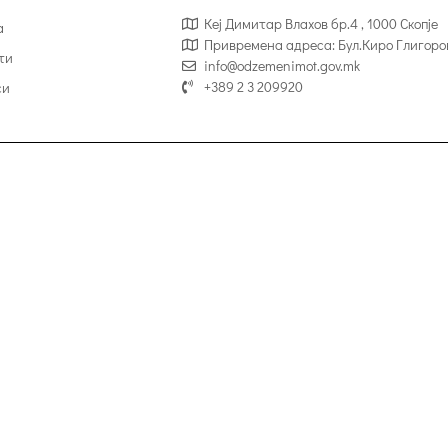
Кеј Димитар Влахов бр.4 , 1000 Скопје
а
Привремена адреса: Бул.Киро Глигоро
ти
info@odzemenimot.gov.mk
+389 2 3 209920
си