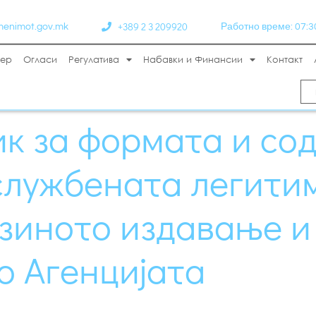
+389 2 3 209920
menimot.gov.mk
Работно време: 07:30 
тер
Огласи
Регулатива
Набавки и Финансии
Контакт
к за формата и со
службената легитим
јзиното издавање 
о Агенцијата