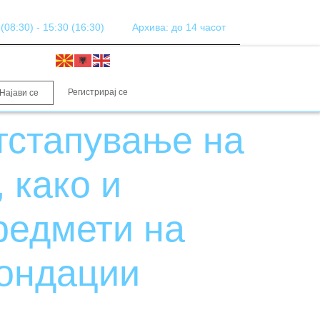
08:30) - 15:30 (16:30)
Архива: до 14 часот
Регистрирај се
Најави се
тстапување на
 како и
редмети на
фондации