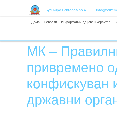
Бул.Киро Глигоров бр.4
info@odzem
Дома
Новости
Информации од јавен карактер
О
МК – Правилни
привремено о
конфискуван 
државни орга