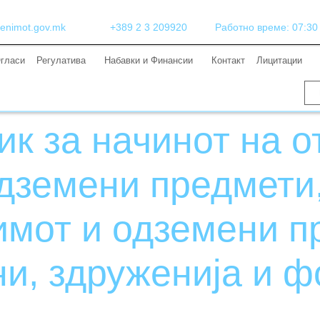
enimot.gov.mk
+389 2 3 209920
Работно време: 07:30 (
гласи
Регулатива
Набавки и Финансии
Контакт
Лицитации
к за начинот на о
дземени предмети,
имот и одземени п
ни, здруженија и 