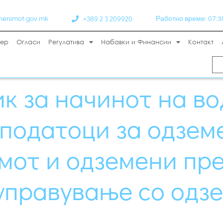
+389 2 3 209920
menimot.gov.mk
Работно време: 07:30 
тер
Огласи
Регулатива
Набавки и Финансии
Контакт
к за начинот на в
 податоци за одзем
мот и одземени пр
 управување со одз