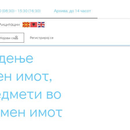
(08:30) - 15:30 (16:30)
Архива: до 14 часот
Лицитации
Регистрирај се
Најави се
одење
ен имот,
едмети во
емен имот