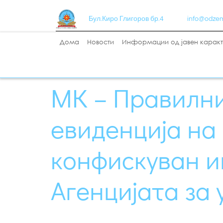
Бул.Киро Глигоров бр.4
info@odze
Дома
Новости
Информации од јавен карак
МК – Правилни
евиденција на
конфискуван и
Агенцијата за