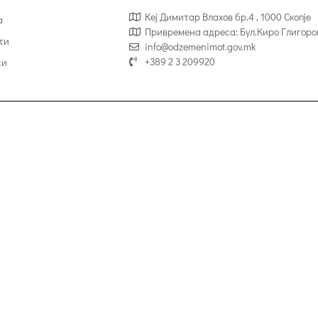
Кеј Димитар Влахов бр.4 , 1000 Скопје
а
Привремена адреса: Бул.Киро Глигоро
ти
info@odzemenimot.gov.mk
+389 2 3 209920
си