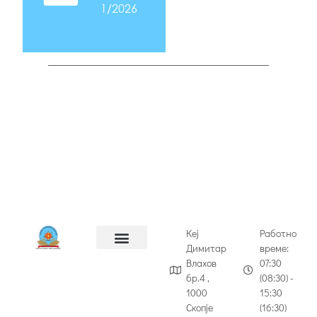
1/2026
2 MB
Кеј
Работно
Димитар
време:
Влахов
07:30
бр.4 ,
(08:30) -
1000
15:30
Скопје
(16:30)