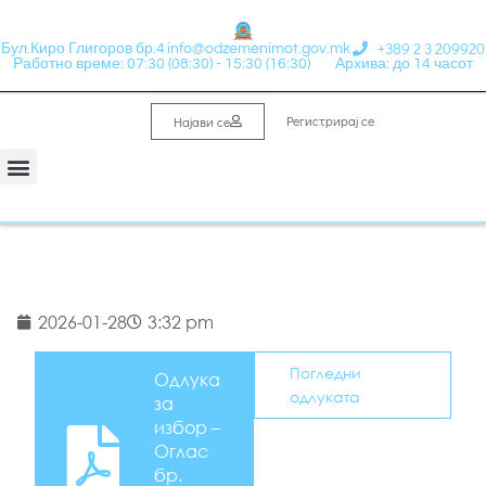
+389 2 3 209920
Бул.Киро Глигоров бр.4
info@odzemenimot.gov.mk
Работно време: 07:30 (08:30) - 15:30 (16:30)
Архива: до 14 часот
Регистрирај се
Најави се
2026-01-28
3:32 pm
Погледни
Одлука
одлуката
за
избор –
Оглас
бр.