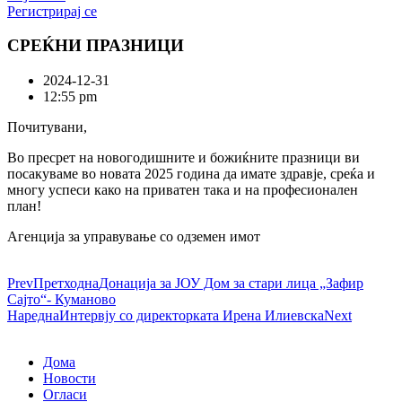
Регистрирај се
СРЕЌНИ ПРАЗНИЦИ
2024-12-31
12:55 pm
Почитувани,
Во пресрет на новогодишните и божиќните празници ви
посакуваме во новата 2025 година да имате здравје, среќа и
многу успеси како на приватен така и на професионален
план!
Агенција за управување со одземен имот
Prev
Претходна
Донација за ЈОУ Дом за стари лица „Зафир
Сајто“- Куманово
Наредна
Интервју со директорката Ирена Илиевска
Next
Дома
Новости
Огласи