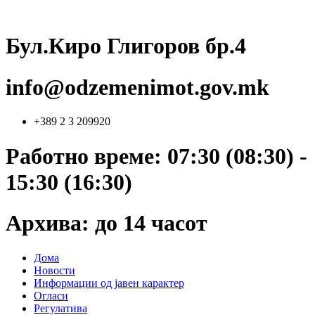
Skip
to
content
Бул.Киро Глигоров бр.4
info@odzemenimot.gov.mk
+389 2 3 209920
Работно време: 07:30 (08:30) -
15:30 (16:30)
Архива: до 14 часот
Дома
Новости
Информации од јавен карактер
Огласи
Регулатива