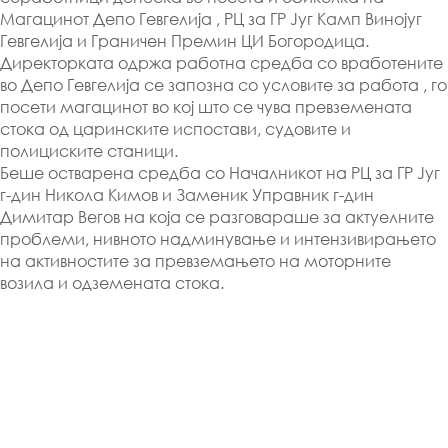
Магацинот Депо Гевгелија , РЦ за ГР Југ Камп Винојуг
Гевгелија и Граничен Премин ЦИ Богородица.
Директорката одржа работна средба со вработените
во Депо Гевгелија се запозна со условите за работа , го
посети магацинот во кој што се чува превземената
стока од царинските испостави, судовите и
полициските станици.
Беше остварена средба со Началникот на РЦ за ГР Југ
г-дин Никола Кимов и Заменик Управник г-дин
Димитар Вегов на која се разговараше за актуелните
проблеми, нивното надминување и интензивирањето
на активностите за превземањето на моторните
возила и одземената стока.