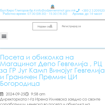
+389 2 3 209920
Бул.Киро Глигоров бр.4
info@odzemenimot.gov.mk
Работно време: 07:30 (08:30) - 15:30 (16:30)
Архива: до 14 часот
Регистрирај се
Најави се
Посета и обиколка на
Магацинот Депо Гевгелија , РЦ
за ГР Југ Камп Винојуг Гевгелија
и Граничен Премин ЦИ
Богородица
2024-09-25
9:58 am
Директорката г-ѓа Ирена Илиевска заедно со своите
соработници денеска во посета и обиколка на