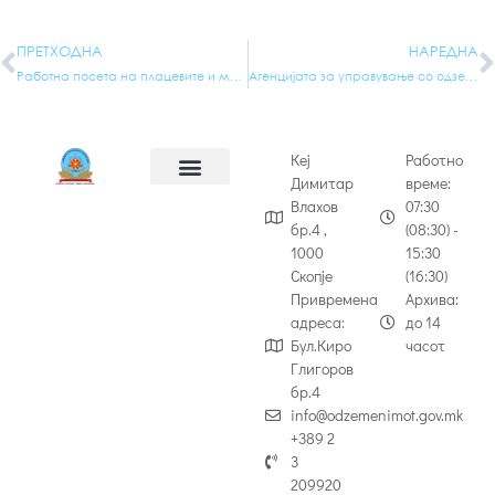
ПРЕТХОДНА
НАРЕДНА
Работна посета на плацевите и магацините лоцирани во Идризово, Миладиновци и Тетово
Агенцијата за управување со одземен имот спроведе донација од 1.410 пакети разна стока
Кеј
Работно
Димитар
време:
Влахов
07:30
бр.4 ,
(08:30) -
1000
15:30
Скопје
(16:30)
Привремена
Архива:
адреса:
до 14
Бул.Киро
часот
Глигоров
бр.4
info@odzemenimot.gov.mk
+389 2
3
209920