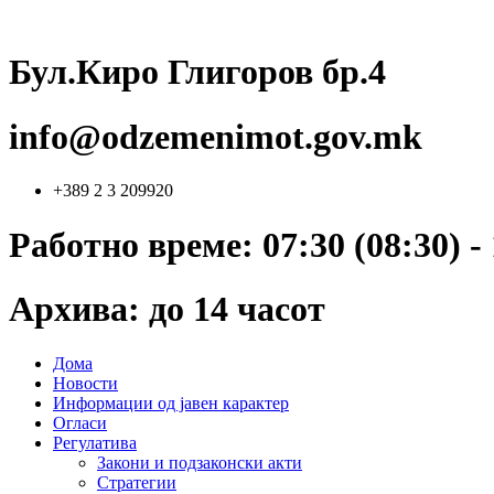
Skip
to
content
Бул.Киро Глигоров бр.4
info@odzemenimot.gov.mk
+389 2 3 209920
Работно време: 07:30 (08:30) - 
Архива: до 14 часот
Дома
Новости
Информации од јавен карактер
Огласи
Регулатива
Закони и подзаконски акти
Стратегии