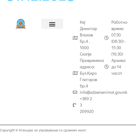
Кеј
Работно
Димитар
време:
Влахов
07:30
бр.4 ,
(08:30) -
1000
15:30
Скопје
(16:30)
Привремена
Архива:
адреса:
до 14
Бул.Киро
часот
Глигоров
бр.4
info@odzemenimot.gov.mk
+389 2
3
209920
Copyright © Агенција за управување со одземен имот