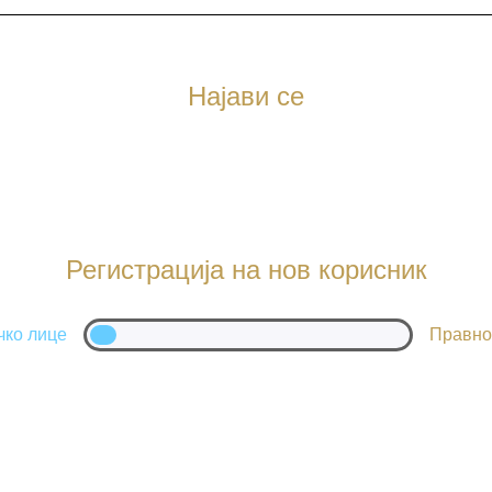
Најави се
Регистрација на нов корисник
чко лице
Правно