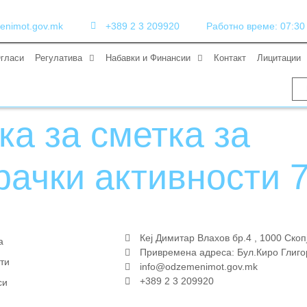
enimot.gov.mk
+389 2 3 209920
Работно време: 07:30 (
гласи
Регулатива
Набавки и Финансии
Контакт
Лицитации
а за сметка за
ачки активности 7
Кеј Димитар Влахов бр.4 , 1000 Скоп
а
Привремена адреса: Бул.Киро Глиго
ти
info@odzemenimot.gov.mk
+389 2 3 209920
си