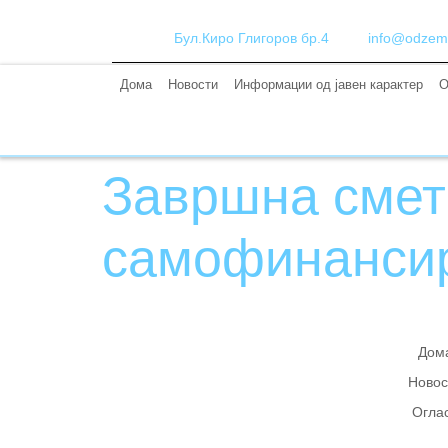
Бул.Киро Глигоров бр.4
info@odzem
Дома
Новости
Информации од јавен карактер
О
Завршна сметк
самофинансир
Дом
Новос
Огла