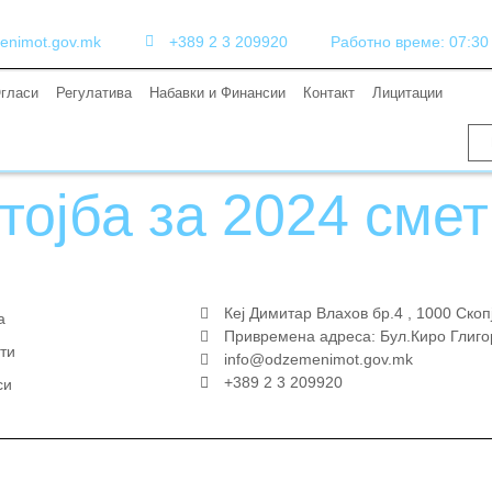
enimot.gov.mk
+389 2 3 209920
Работно време: 07:30 (
гласи
Регулатива
Набавки и Финансии
Контакт
Лицитации
тојба за 2024 смет
Кеј Димитар Влахов бр.4 , 1000 Скоп
а
Привремена адреса: Бул.Киро Глиго
ти
info@odzemenimot.gov.mk
+389 2 3 209920
си