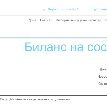
Бул.Киро Глигоров бр.4
info@odzem
Дома
Новости
Информации од јавен карактер
О
Биланс на сос
Дом
Новос
Огла
Copyright © Агенција за управување со одземен имот