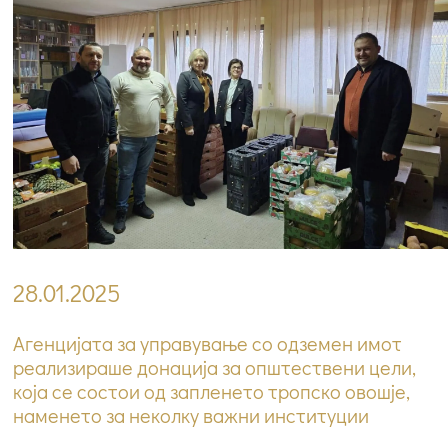
28.01.2025
Агенцијата за управување со одземен имот
реализираше донација за општествени цели,
која се состои од запленето тропско овошје,
наменето за неколку важни институции