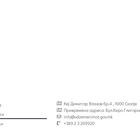
Кеј Димитар Влахов бр.4 , 1000 Скопје
а
Привремена адреса: Бул.Киро Глигоро
ти
info@odzemenimot.gov.mk
+389 2 3 209920
си