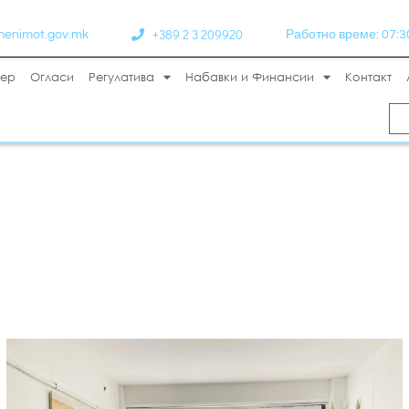
+389 2 3 209920
menimot.gov.mk
Работно време: 07:30 
тер
Огласи
Регулатива
Набавки и Финансии
Контакт