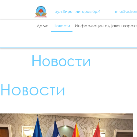
Бул.Киро Глигоров бр.4
info@odze
Дома
Новости
Информации од јавен карак
Новости
Новости